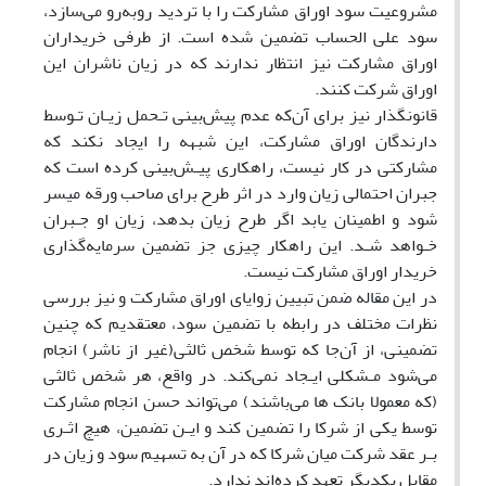
مشروعیت سود اوراق مشارکت را با تردید روبه‌رو می‌سازد،
سود علی الحساب تضمین شده است. از طرفی خریداران
اوراق مشارکت نیز انتظار ندارند که در زیان ناشران این
اوراق‌ شرکت کنند.
قانونگذار نیز برای ‌‌آن‌که‌ عدم پیش‌بینی تـحمل زیـان تـوسط
دارندگان اوراق‌ مشارکت، این شبهه را ایجاد نکند که
مشارکتی‌ در‌ کار‌ نیست، راهکاری پیـش‌بینی کرده است که‌
جبران احتمالی زیان وارد در اثر طرح برای صاحب ورقه میسر‌
شود و اطمینان یابد اگر طرح‌ زیان بدهد، زیان او جـبران
خـواهد شـد. این راهکار چیزی‌ جز تضمین سرمایه‌گذاری
خریدار اوراق‌ مشارکت‌ نیست.
در این مقاله ضمن تبیین زوایای اوراق مشارکت و نیز بررسی
نظرات مختلف در رابطه با تضمین سود، معتقدیم که چنین‌
تضمینی، از آن‌جا که توسط شخص ثالثی(غیر از ناشر) انجام
می‌شود مـشکلی ایـجاد نمی‌کند. در واقع، هر شخص ثالثی
(که معمولا بانک ها می‌باشند) می‌تواند حسن‌ انجام‌ مشارکت
توسط یکی از شرکا را تضمین کند و ایـن‌ تضمین، هیچ اثـری
بـر عقد شرکت میان شرکا که در آن به تسهیم سود و زیان در
مقابل یکدیگر تعهد کرده‌اند ندارد.