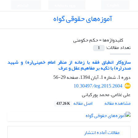
English
ورود به سامانه
ثبت نام
آموزه‌های حقوقی گواه
کلیدواژه‌ها =
حکم حکومتی
تعداد مقالات:
1
سازوکار انطباق فقه با زمانه از منظر امام خمینی(ره) و شهید
صدر(ره) با تکیه بر مفاهیم عقل و عرف
دوره 1، شماره 1، آبان 1394، صفحه
29-56
10.30497/leg.2015.2604
علی غلامی، محمد پورکیانی
اصل مقاله
مشاهده مقاله
437.26 K
مقالات آماده انتشار