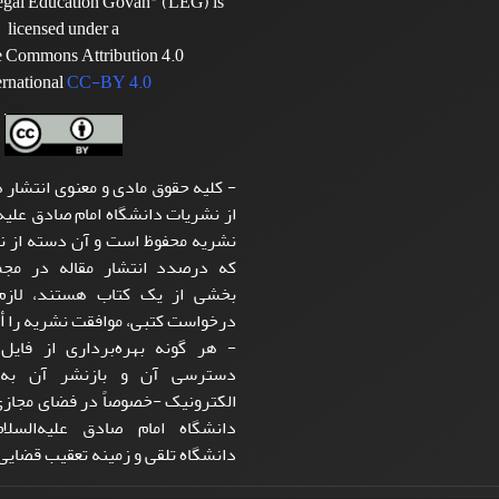
Legal Education Govah" (LEG) is
licensed under a
e Commons Attribution 4.0
ernational
CC-BY 4.0
- کلیه حقوق مادی و معنوی انتشار ه
از نشریات دانشگاه امام صادق علیه‌
نشریه محفوظ است و آن دسته از نو
که درصدد انتشار مقاله در مجمو
بخشی از یک کتاب هستند، لازم 
درخواست کتبی، موافقت نشریه را أخ
- هر گونه بهره‌برداری از فایل 
دسترسی آن و بازنشر آن به‌
الکترونیک -خصوصاً در فضای مجاز
دانشگاه امام صادق علیه‌الس
دانشگاه تلقی و زمینه تعقیب قضایی 