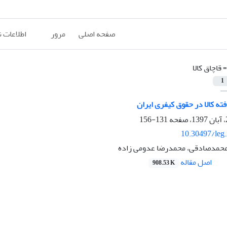
صفحه اصلی
مرور
اطلاعات 
=
قاچاق کالا
1
فته کالا در حقوق کیفری ایران
131-156
10.30497/leg
مدصادقی، محمدرضا عدومی زاده
اصل مقاله
908.53 K