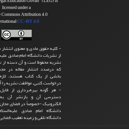
Legal Education Govah" (LEG) is
licensed under a
e Commons Attribution 4.0
ernational
CC-BY 4.0
- کلیه حقوق مادی و معنوی انتشار ه
از نشریات دانشگاه امام صادق علیه‌
نشریه محفوظ است و آن دسته از نو
که درصدد انتشار مقاله در مجمو
بخشی از یک کتاب هستند، لازم 
درخواست کتبی، موافقت نشریه را أخ
- هر گونه بهره‌برداری از فایل 
دسترسی آن و بازنشر آن به‌
الکترونیک -خصوصاً در فضای مجاز
دانشگاه امام صادق علیه‌الس
دانشگاه تلقی و زمینه تعقیب قضایی 