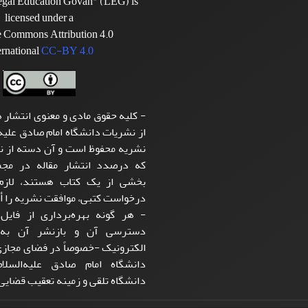
Legal Education Govah" (LEG) is
licensed under a
e Commons Attribution 4.0
ernational
CC-BY 4.0
- کلیه حقوق مادی و معنوی انتشار ه
از نشریات دانشگاه امام صادق علیه‌
نشریه محفوظ است و آن دسته از نو
که درصدد انتشار مقاله در مجمو
بخشی از یک کتاب هستند، لازم 
درخواست کتبی، موافقت نشریه را أخ
- هر گونه بهره‌برداری از فایل 
دسترسی آن و بازنشر آن به‌
الکترونیک -خصوصاً در فضای مجاز
دانشگاه امام صادق علیه‌الس
دانشگاه تلقی و زمینه تعقیب قضایی 