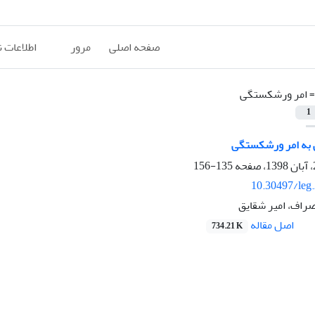
صفحه اصلی
مرور
اطلاعات 
=
امر ورشکستگی
1
به امر ورشکستگی
135-156
10.30497/leg
راف، امیر شقایق
اصل مقاله
734.21 K