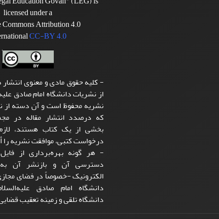
Legal Education Govah" (LEG) is
licensed under a
e Commons Attribution 4.0
ernational
CC-BY 4.0
- کلیه حقوق مادی و معنوی انتشار ه
از نشریات دانشگاه امام صادق علیه‌
نشریه محفوظ است و آن دسته از نو
که درصدد انتشار مقاله در مجمو
بخشی از یک کتاب هستند، لازم 
درخواست کتبی، موافقت نشریه را أخ
- هر گونه بهره‌برداری از فایل 
دسترسی آن و بازنشر آن به‌
الکترونیک -خصوصاً در فضای مجاز
دانشگاه امام صادق علیه‌الس
دانشگاه تلقی و زمینه تعقیب قضایی 