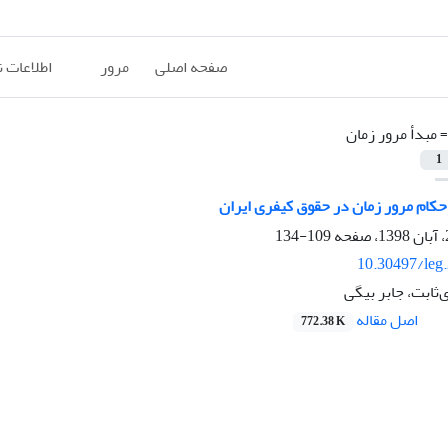
صفحه اصلی
مرور
اطلاعات 
=
مبدأ مرور زمان
1
حکام مرور زمان در حقوق کیفری ایران
109-134
10.30497/leg
ثابت، جابر بیگی
اصل مقاله
772.38 K