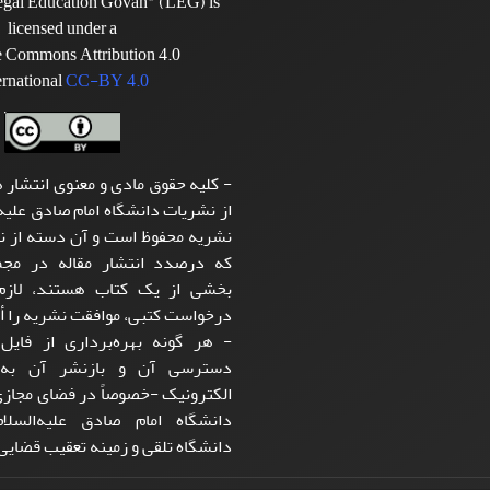
Legal Education Govah" (LEG) is
licensed under a
e Commons Attribution 4.0
ernational
CC-BY 4.0
- کلیه حقوق مادی و معنوی انتشار ه
از نشریات دانشگاه امام صادق علیه‌
نشریه محفوظ است و آن دسته از نو
که درصدد انتشار مقاله در مجمو
بخشی از یک کتاب هستند، لازم 
درخواست کتبی، موافقت نشریه را أخ
- هر گونه بهره‌برداری از فایل 
دسترسی آن و بازنشر آن به‌
الکترونیک -خصوصاً در فضای مجاز
دانشگاه امام صادق علیه‌الس
دانشگاه تلقی و زمینه تعقیب قضایی 