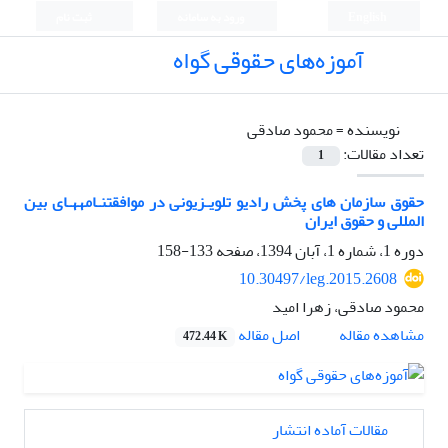
English
ورود به سامانه
ثبت نام
آموزه‌های حقوقی گواه
نویسنده =
محمود صادقی
تعداد مقالات:
1
حقوق سازمان های پخش رادیو تلویـزیونی در موافقتنـامههـای بین
المللی و حقوق ایران
دوره 1، شماره 1، آبان 1394، صفحه
133-158
10.30497/leg.2015.2608
محمود صادقی، زهرا امید
اصل مقاله
مشاهده مقاله
472.44 K
مقالات آماده انتشار